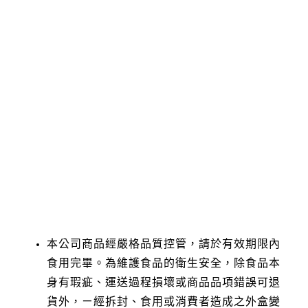
每一份量
40公克
本包裝含
7.5份
每份
每
大卡
129.2
3
熱量
蛋白質
公克
6.6
成分與營養標示
脂肪
公克
9.7
飽和脂肪
公克
3.6
反式脂肪
公克
0
碳水化合物
公克
3.8
糖
公克
2.3
鈉
毫克
221.7
5
本公司商品經嚴格品質控管，請於有效期限內
食用完畢。為維護食品的衛生安全，除食品本
身有瑕疵、運送過程損壞或商品品項錯誤可退
貨外，ㄧ經拆封、食用或消費者造成之外盒變