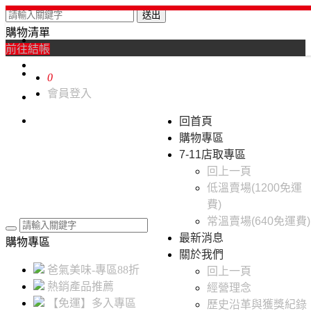
送出
購物清單
0
前往結帳
0
會員登入
回首頁
購物專區
7-11店取專區
回上一頁
低溫賣場(1200免運
費)
常溫賣場(640免運費)
最新消息
購物專區
關於我們
爸氣美味-專區88折
回上一頁
熱銷產品推薦
經營理念
【免運】多入專區
歷史沿革與獲獎紀錄