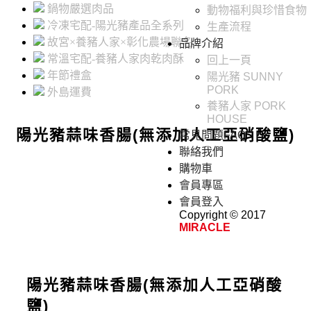
鍋物嚴選肉品
動物福利與珍惜食物
冷凍宅配-陽光豬產品全系列
生產流程
故宮×養豬人家×彰化農場聯名
品牌介紹
常溫宅配-養豬人家肉乾肉酥
回上一頁
年節禮盒
陽光豬 SUNNY
PORK
外島運費
養豬人家 PORK
HOUSE
陽光豬蒜味香腸(無添加人工亞硝酸鹽)
常見問題FAQ
聯絡我們
購物車
會員專區
會員登入
Copyright © 2017
MIRACLE
陽光豬蒜味香腸(無添加人工亞硝酸
鹽)