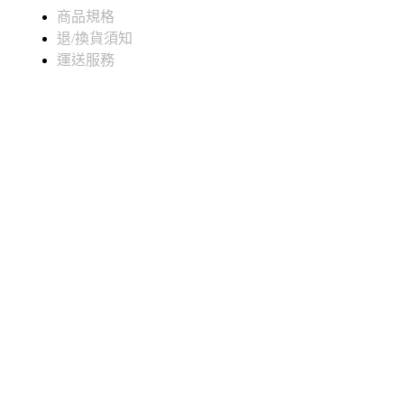
商品規格
退/換貨須知
運送服務
商品名稱
【陽光豬】蒜味香腸
商品淨重
6入/
300公克
豬肉(臺灣)、豬脂(臺灣)、豬腸衣(西
胡椒粉、甘草粉、肉精膏【豬肉(臺灣)
糖色素、大豆油)、鹽、葡萄糖、香辛料
商品成份
水、脂肪酸蔗糖酯、玉米糖膠、5'-次黃
二鈉、胺基乙酸、DL-胺基丙酸】、肉
糖)、清華桂(肉桂片)