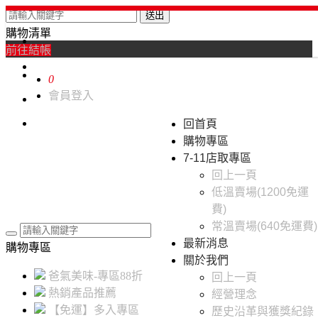
送出
購物清單
0
前往結帳
0
會員登入
回首頁
購物專區
7-11店取專區
回上一頁
低溫賣場(1200免運
費)
常溫賣場(640免運費)
最新消息
購物專區
關於我們
爸氣美味-專區88折
回上一頁
熱銷產品推薦
經營理念
【免運】多入專區
歷史沿革與獲獎紀錄