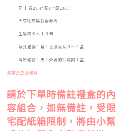
尺寸 長29.4*寬14*高23cm
內容物可裝數量參考：
生鮮肉６～１０包
法式豬排１盒＋香腸貢丸３～４盒
萬巒豬腳１支＋外婆的紅燒肉１盒
客製化提盒組裝
請於下單時備註禮盒的內
容組合，如無備註，受限
宅配紙箱限制，將由小幫