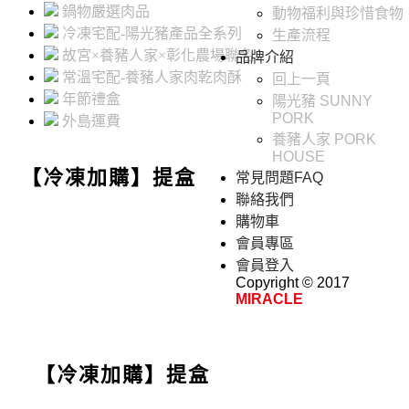
鍋物嚴選肉品
動物福利與珍惜食物
冷凍宅配-陽光豬產品全系列
生產流程
故宮×養豬人家×彰化農場聯名
品牌介紹
常溫宅配-養豬人家肉乾肉酥
回上一頁
年節禮盒
陽光豬 SUNNY
PORK
外島運費
養豬人家 PORK
HOUSE
【冷凍加購】提盒
常見問題FAQ
聯絡我們
購物車
會員專區
會員登入
Copyright © 2017
MIRACLE
【冷凍加購】提盒