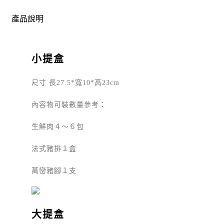
產品說明
小提盒
尺寸 長27.5*寬10*高23cm
內容物可裝數量參考：
生鮮肉４～６包
法式豬排１盒
萬巒豬腳１支
大提盒