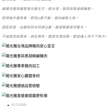
鹹豬肉選用履歷陽光豬五花，經米酒、蔥蒜與黑胡椒醃製，
煎烤後外層焦香，肥肉Q脆不膩，瘦肉鹹香入味。
搭配蒜苗、白醋與蒜末特調沾醬，酸香解膩更添層次。
不論是家庭餐桌、朋友烤肉，還是佐酒佳餚，都是讓人停不下筷子
商品規格