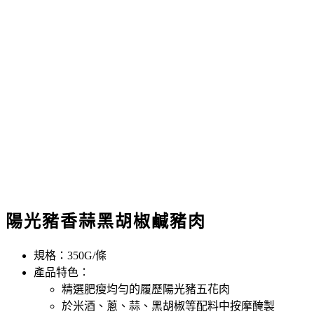
陽光豬香蒜黑胡椒鹹豬肉
規格：350G/條
產品特色：
精選肥瘦均勻的履歷陽光豬五花肉
於米酒、蔥、蒜、黑胡椒等配料中按摩醃製