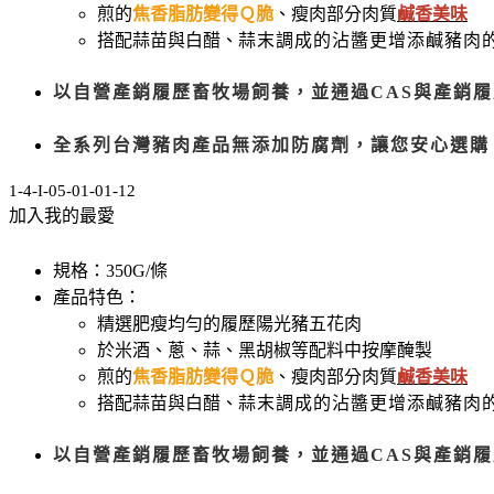
煎的
焦香脂肪變得Ｑ脆
、瘦肉部分肉質
鹹香美味
搭配蒜苗與白醋、
蒜末調成的沾醬更增添鹹豬肉
以自營產銷履歷畜牧場飼養，並通過CAS與產銷
全系列台灣豬肉產品無添加防腐劑，讓您安心選購
1-4-I-05-01-01-12
加入我的最愛
規格：350G/條
產品特色：
精選肥瘦均勻的履歷陽光豬五花肉
於米酒、蔥、蒜、黑胡椒等配料中按摩醃製
煎的
焦香脂肪變得Ｑ脆
、瘦肉部分肉質
鹹香美味
搭配蒜苗與白醋、
蒜末調成的沾醬更增添鹹豬肉
以自營產銷履歷畜牧場飼養，並通過CAS與產銷