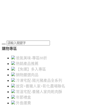
購物專區
爸氣美味-專區88折
熱銷產品推薦
【免運】多入專區
鍋物嚴選肉品
冷凍宅配-陽光豬產品全系列
故宮×養豬人家×彰化農場聯名
常溫宅配-養豬人家肉乾肉酥
年節禮盒
外島運費