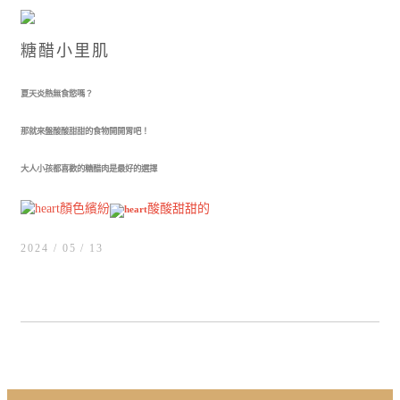
糖醋小里肌
夏天炎熱無食慾嗎？
那就來盤酸酸甜甜的食物開開胃吧！
大人小孩都喜歡的糖醋肉是最好的選擇
顏色繽紛
酸酸甜甜的
2024 / 05
13