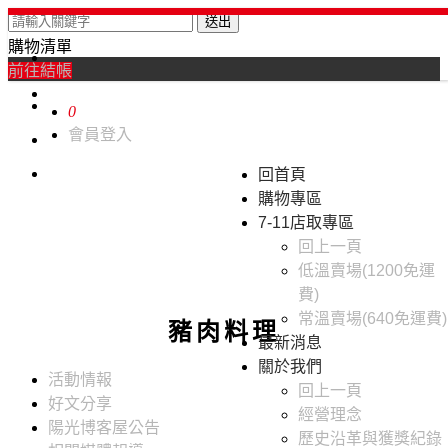
送出
購物清單
0
前往結帳
0
會員登入
回首頁
購物專區
7-11店取專區
回上一頁
低溫賣場(1200免運
費)
常溫賣場(640免運費)
豬肉料理
最新消息
關於我們
活動情報
回上一頁
好文分享
經營理念
陽光博客屋公告
歷史沿革與獲獎紀錄