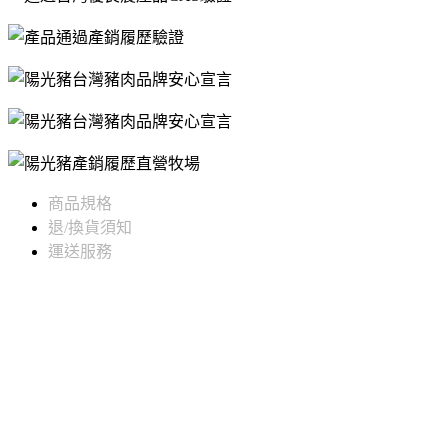
商品規格
退/換貨須知
運送服務
商品名稱
【陽光豬】大骨
商品淨重
800公克