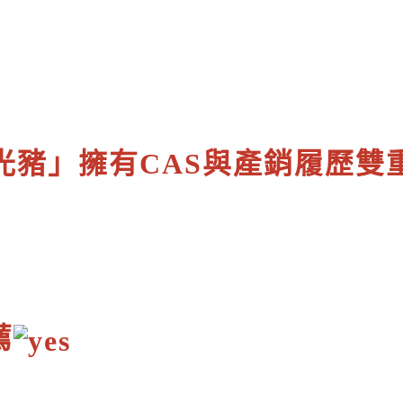
光豬」擁有CAS與產銷履歷雙
薦