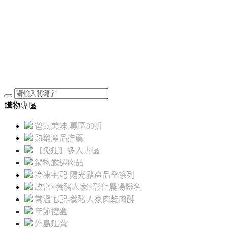
購物專區
爸氣美味-專區88折
熱銷產品推薦
【免運】多入專區
鍋物嚴選肉品
冷凍宅配-陽光豬產品全系列
故宮×養豬人家×彰化農場聯名
常溫宅配-養豬人家肉乾肉酥
年節禮盒
外島運費