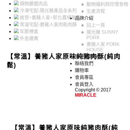
鍋物嚴選肉品
動物福利與珍惜食物
冷凍宅配-陽光豬產品全系列
生產流程
故宮×養豬人家×彰化農場聯名
品牌介紹
常溫宅配-養豬人家肉乾肉酥
回上一頁
年節禮盒
陽光豬 SUNNY
PORK
外島運費
養豬人家 PORK
HOUSE
【常溫】養豬人家原味純豬肉酥(純肉
常見問題FAQ
聯絡我們
鬆)
購物車
會員專區
會員登入
Copyright © 2017
MIRACLE
【常溫】養豬人家原味純豬肉酥(純