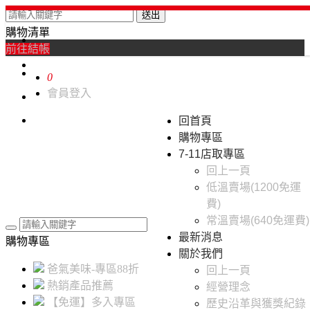
送出
購物清單
0
前往結帳
0
會員登入
回首頁
購物專區
7-11店取專區
回上一頁
低溫賣場(1200免運
費)
常溫賣場(640免運費)
最新消息
購物專區
關於我們
爸氣美味-專區88折
回上一頁
熱銷產品推薦
經營理念
【免運】多入專區
歷史沿革與獲獎紀錄