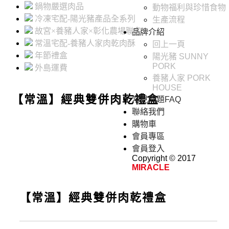
鍋物嚴選肉品
動物福利與珍惜食物
冷凍宅配-陽光豬產品全系列
生產流程
故宮×養豬人家×彰化農場聯名
品牌介紹
常溫宅配-養豬人家肉乾肉酥
回上一頁
年節禮盒
陽光豬 SUNNY
PORK
外島運費
養豬人家 PORK
HOUSE
【常溫】經典雙併肉乾禮盒
常見問題FAQ
聯絡我們
購物車
會員專區
會員登入
Copyright © 2017
MIRACLE
【常溫】經典雙併肉乾禮盒