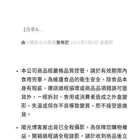
【分享&...
由
小蝶的小小廚房
發佈於
2021年3月4日 星期四
本公司商品經嚴格品質控管，請於有效期限內
食用完畢。為維護食品的衛生安全，除食品本
身有瑕疵、運送過程損壞或商品品項錯誤可退
貨外，ㄧ經拆封、食用或消費者造成之外盒變
形、失溫或保存不良導致變質，恕不接受退換
貨。
陽光博客屋出貨已全程攝影，為保障您購物權
益，開箱過程請全程錄影，請於收到商品後立