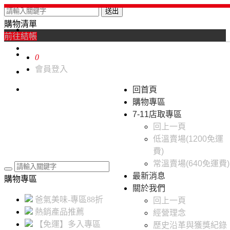
送出
購物清單
0
前往結帳
0
會員登入
回首頁
購物專區
7-11店取專區
回上一頁
低溫賣場(1200免運
費)
常溫賣場(640免運費)
最新消息
購物專區
關於我們
爸氣美味-專區88折
回上一頁
熱銷產品推薦
經營理念
【免運】多入專區
歷史沿革與獲獎紀錄