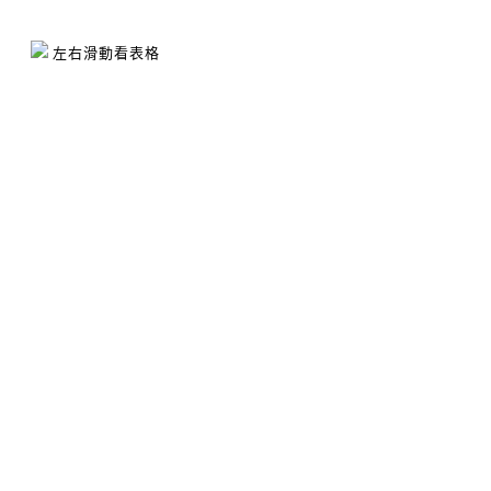
鈉
140.5
毫克
左右滑動看表格
商品名稱
【養豬人家】原味豬肉絲
商品淨重
220公克
陽光豬豬肉(臺灣)、砂糖、肉汁、醬油
商品成份
桂粉、胡荽粉、桔皮、丁香粉、八角粉)
片)
己六醇液(甜味劑)、甘油(品質改良用劑)
食品添加物
呤核甘磷酸二鈉、5'-鳥嘌呤核甘磷酸二
過敏原
本產品含有大豆及其製品
保存期限
4個月(未拆封)
本產品不添加防腐劑，避免置於高溫潮